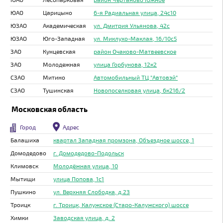
ЮАО
Царицыно
6-я Радиальная улица, 24с10
ЮЗАО
Академическая
ул. Дмитрия Ульянова, 42с
ЮЗАО
Юго-Западная
ул. Миклухо-Маклая, 16/10с5
ЗАО
Кунцевская
район Очаково-Матвеевское
ЗАО
Молодежная
улица Горбунова, 12к2
СЗАО
Митино
Автомобильный ТЦ "Автовэй"
СЗАО
Тушинская
Новопоселковая улица, 6к216/2
Московская область
Город
Адрес
Балашиха
квартал Западная промзона, Объездное шоссе, 1
Домодедово
г. Домодедово-Подольск
Климовск
Молодёжная улица, 10
Мытищи
улица Попова, 1с1
Пушкино
ул. Верхняя Слободка, д.23
Троицк
г. Троицк, Калужское (Старо-Калужского) шоссе
Химки
Заводская улица, д. 2