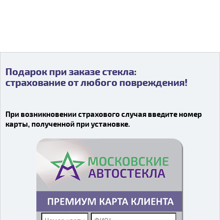
Подарок при заказе стекла:
Подарок при заказе стекла:
страхование от любого повреждения!
страхование от любого повреждения!
Видео о компании
При возникновении страхового случая введите номер
карты, полученной при установке.