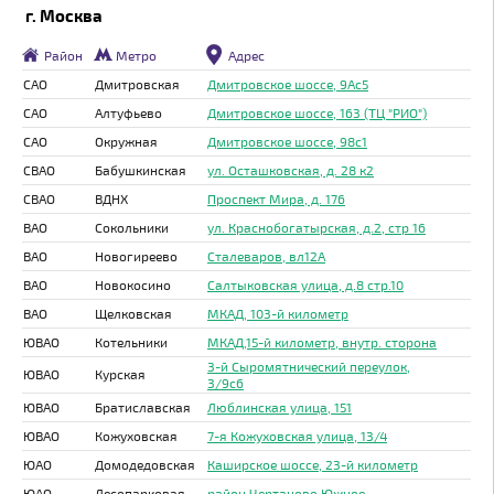
г. Москва
Район
Метро
Адрес
САО
Дмитровская
Дмитровское шоссе, 9Ас5
САО
Алтуфьево
Дмитровское шоссе, 163 (ТЦ "РИО")
САО
Окружная
Дмитровское шоссе, 98с1
СВАО
Бабушкинская
ул. Осташковская, д. 28 к2
СВАО
ВДНХ
Проспект Мира, д. 176
ВАО
Сокольники
ул. Краснобогатырская, д.2, стр 16
ВАО
Новогиреево
Сталеваров, вл12А
ВАО
Новокосино
Салтыковская улица, д.8 стр.10
ВАО
Щелковская
МКАД, 103-й километр
ЮВАО
Котельники
МКАД,15-й километр, внутр. сторона
3-й Сыромятнический переулок,
ЮВАО
Курская
3/9с6
ЮВАО
Братиславская
Люблинская улица, 151
ЮВАО
Кожуховская
7-я Кожуховская улица, 13/4
ЮАО
Домодедовская
Каширское шоссе, 23-й километр
ЮАО
Лесопарковая
район Чертаново Южное